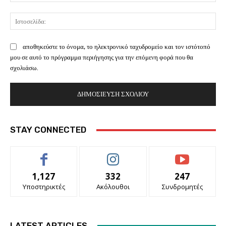
Ισ
αποθηκεύστε το όνομα, το ηλεκτρονικό ταχυδρομείο και τον ιστότοπό
μου σε αυτό το πρόγραμμα περιήγησης για την επόμενη φορά που θα
σχολιάσω.
STAY CONNECTED
1,127
332
247
Υποστηρικτές
Ακόλουθοι
Συνδρομητές
LATEST ARTICLES