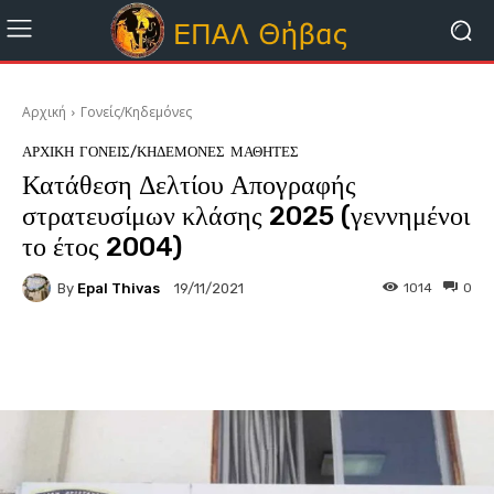
Αρχική
Γονείς/Κηδεμόνες
ΑΡΧΙΚΗ
ΓΟΝΕΊΣ/ΚΗΔΕΜΌΝΕΣ
ΜΑΘΗΤΈΣ
Κατάθεση Δελτίου Απογραφής
στρατευσίμων κλάσης 2025 (γεννημένοι
το έτος 2004)
By
Epal Thivas
1014
0
19/11/2021