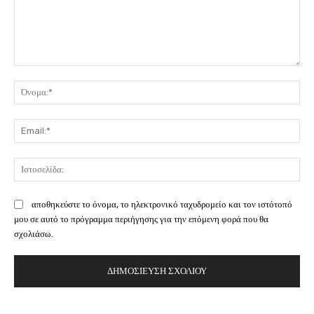
Σχόλιο:
Όν
Ema
Ισ
αποθηκεύστε το όνομα, το ηλεκτρονικό ταχυδρομείο και τον ιστότοπό
μου σε αυτό το πρόγραμμα περιήγησης για την επόμενη φορά που θα
σχολιάσω.