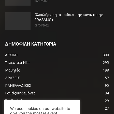
06/07/2021
Ολοκλήρωση εκπαιδευτικής συνάντησης
ERASMUS+
08/04/2022
ΔΗΜΟΦΙΛΗ ΚΑΤΗΓΟΡΙΑ
ΑΡΧΙΚΗ
300
Τελευταία Νέα
295
Μαθητές
198
ΔΡΑΣΕΙΣ
157
ΠΑΝΕΛΛΑΔΙΚΕΣ
95
Γονείς/Κηδεμόνες
94
Το Σχολείο μας
29
Ειδικότητες
27
We use cookies on our website to
give you the most relevant