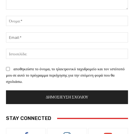
Σχόλιο:
Όν
Ema
Ισ
αποθηκεύστε το όνομα, το ηλεκτρονικό ταχυδρομείο και τον ιστότοπό
μου σε αυτό το πρόγραμμα περιήγησης για την επόμενη φορά που θα
σχολιάσω.
STAY CONNECTED