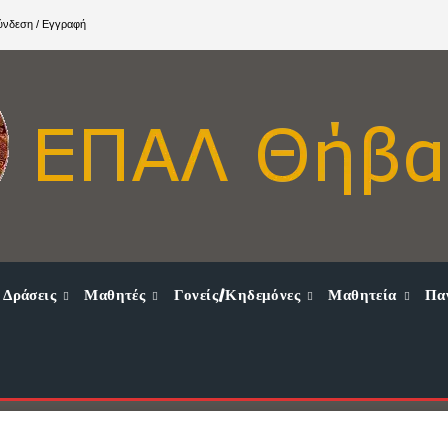
ύνδεση / Εγγραφή
Δράσεις
Μαθητές
Γονείς/Κηδεμόνες
Μαθητεία
Πα