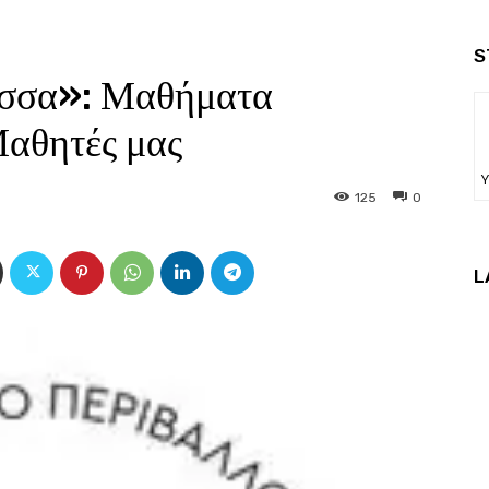
S
σσα»: Μαθήματα
Μαθητές μας
Υ
125
0
L