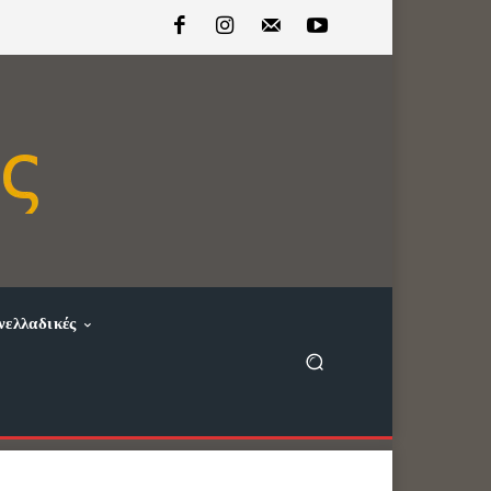
νελλαδικές