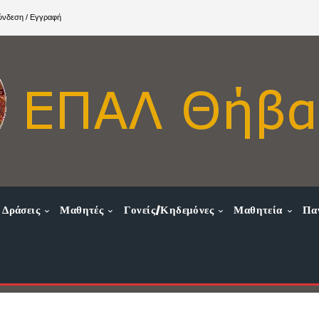
ύνδεση / Εγγραφή
Δράσεις
Μαθητές
Γονείς/Κηδεμόνες
Μαθητεία
Πα