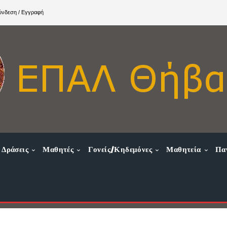
ύνδεση / Εγγραφή
Δράσεις
Μαθητές
Γονείς/Κηδεμόνες
Μαθητεία
Πα