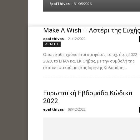
EpalThivas
-
31/05/2026
Make A Wish – Αστέρι της Ευχή
epal thivas
-
21/12/2022
ΔΡΑΣΕΙΣ
Όπως κάθε χρόνο έτσι και φέτος, το σχ. έτος 2022-
2023, το ΕΠΑΛ και ΕΚ Θήβας, με την συμβολή της
εκπαιδευτικού μας κας Ισμήνης Καλαμάρη,...
Ευρωπαϊκή Εβδομάδα Κώδικα
2022
epal thivas
-
08/12/2022