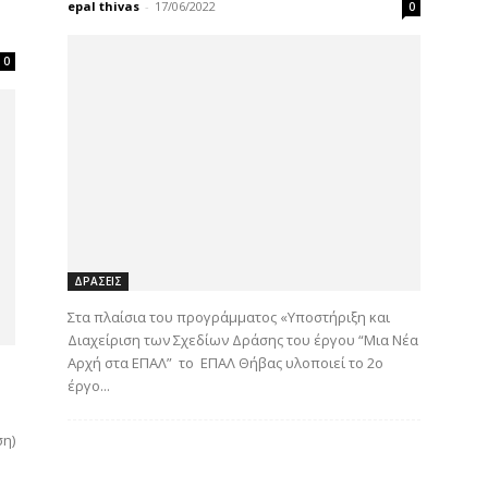
epal thivas
-
17/06/2022
0
0
ΔΡΑΣΕΙΣ
Στα πλαίσια του προγράμματος «Υποστήριξη και
Διαχείριση των Σχεδίων Δράσης του έργου “Μια Νέα
Αρχή στα ΕΠΑΛ” το ΕΠΑΛ Θήβας υλοποιεί το 2ο
έργο...
ση)