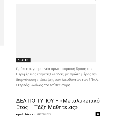
ΔΡΑΣΕΙΣ
Πρόκειται για μία νέα πρωτοποριακή δράση της
Περιφέρειας Στερεάς Ελλάδας, με πρώτο μέρος την
διοργάνωση επίσκεψης των Διευθυντών των ΕΠΑ.Λ.
Στερεάς Ελλάδας στο Ντίσελντορφ...
ν
ΔΕΛΤΙΟ ΤΥΠΟΥ – «Μεταλυκειακό
Έτος – Τάξη Μαθητείας»
epal thivas
-
20/09/2022
0