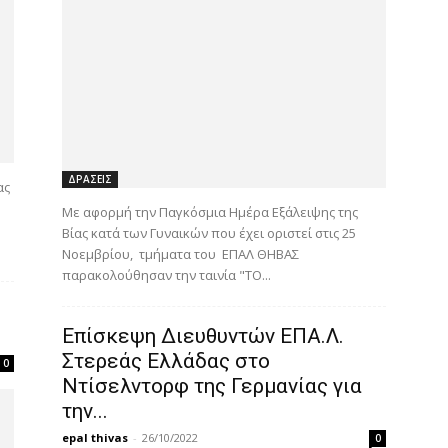
ΔΡΑΣΕΙΣ
ας
Με αφορμή την Παγκόσμια Ημέρα Εξάλειψης της
Βίας κατά των Γυναικών που έχει οριστεί στις 25
Νοεμβρίου, τμήματα του ΕΠΑΛ ΘΗΒΑΣ
παρακολούθησαν την ταινία "ΤΟ...
Επίσκεψη Διευθυντών ΕΠΑ.Λ.
Στερεάς Ελλάδας στο
0
Ντίσελντορφ της Γερμανίας για
την...
epal thivas
-
26/10/2022
0