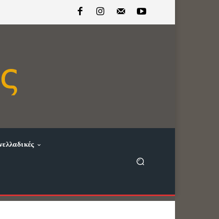
νελλαδικές