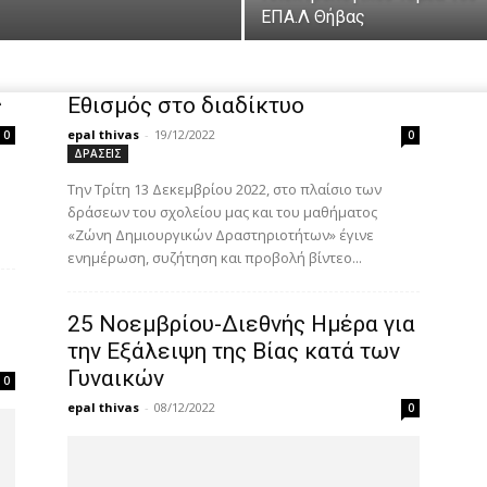
ΕΠΑ.Λ Θήβας
ς
Εθισμός στο διαδίκτυο
epal thivas
-
19/12/2022
0
0
ΔΡΑΣΕΙΣ
Την Τρίτη 13 Δεκεμβρίου 2022, στο πλαίσιο των
δράσεων του σχολείου μας και του μαθήματος
«Ζώνη Δημιουργικών Δραστηριοτήτων» έγινε
ενημέρωση, συζήτηση και προβολή βίντεο...
25 Νοεμβρίου-Διεθνής Ημέρα για
την Εξάλειψη της Βίας κατά των
Γυναικών
0
epal thivas
-
08/12/2022
0