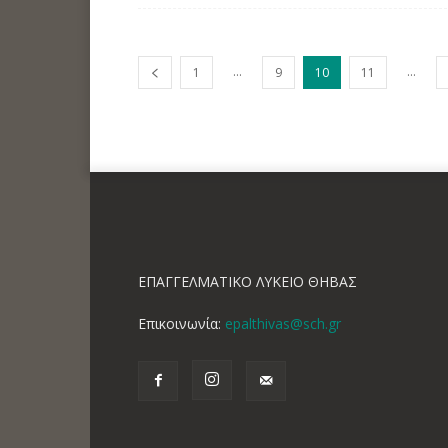
...
...
1
9
10
11
ΕΠΑΓΓΕΛΜΑΤΙΚΟ ΛΥΚΕΙΟ ΘΗΒΑΣ
Επικοινωνία:
epalthivas@sch.gr