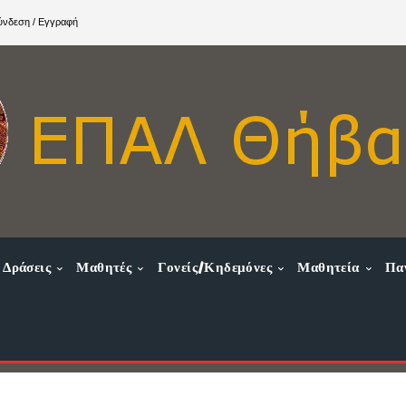
ύνδεση / Εγγραφή
Δράσεις
Μαθητές
Γονείς/Κηδεμόνες
Μαθητεία
Πα