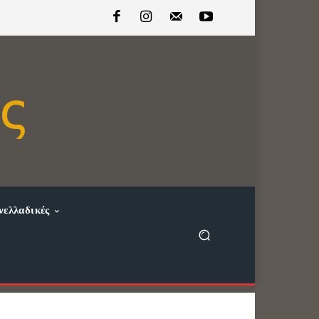
νελλαδικές