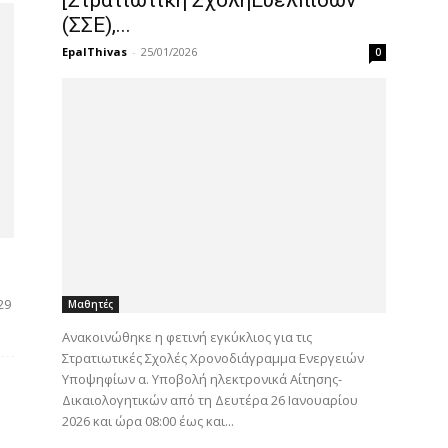
(ΣΣΕ),...
EpalThivas
-
25/01/2026
0
29
Μαθητές
Ανακοινώθηκε η φετινή εγκύκλιος για τις
Στρατιωτικές Σχολές Χρονοδιάγραμμα Ενεργειών
Υποψηφίων α. Υποβολή ηλεκτρονικά Αίτησης-
Δικαιολογητικών από τη Δευτέρα 26 Ιανουαρίου
2026 και ώρα 08:00 έως και...