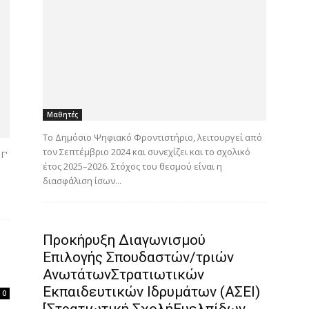
Μαθητές
Το Δημόσιο Ψηφιακό Φροντιστήριο, λειτουργεί από
τον Σεπτέμβριο 2024 και συνεχίζει και το σχολικό
Γ'
έτος 2025–2026. Στόχος του θεσμού είναι η
διασφάλιση ίσων...
Προκήρυξη Διαγωνισμού
Επιλογής Σπουδαστών/τριών
ΑνωτάτωνΣτρατιωτικών
Εκπαιδευτικών Ιδρυμάτων (ΑΣΕΙ)
0
[Στρατιωτική ΣχολήΕυελπίδων