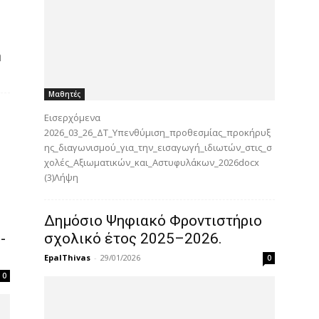
η
Μαθητές
Εισερχόμενα
2026_03_26_ΔΤ_Υπενθύμιση_προθεσμίας_προκήρυξ
ης_διαγωνισμού_για_την_εισαγωγή_ιδιωτών_στις_σ
χολές_Αξιωματικών_και_Αστυφυλάκων_2026docx
(3)Λήψη
Δημόσιο Ψηφιακό Φροντιστήριο
-
σχολικό έτος 2025–2026.
EpalThivas
-
29/01/2026
0
0