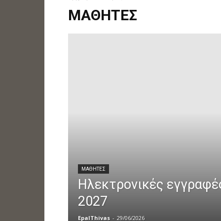
ΜΑΘΗΤΈΣ
ΜΑΘΗΤΈΣ
Ηλεκτρονικές εγγραφέ
2027
EpalThivas
-
29/06/2026