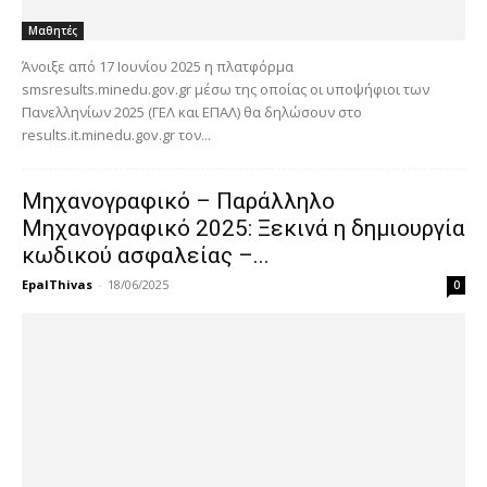
Μαθητές
Άνοιξε από 17 Ιουνίου 2025 η πλατφόρμα
smsresults.minedu.gov.gr μέσω της οποίας οι υποψήφιοι των
Πανελληνίων 2025 (ΓΕΛ και ΕΠΑΛ) θα δηλώσουν στο
results.it.minedu.gov.gr τον...
Μηχανογραφικό – Παράλληλο
Μηχανογραφικό 2025: Ξεκινά η δημιουργία
κωδικού ασφαλείας –...
EpalThivas
-
18/06/2025
0