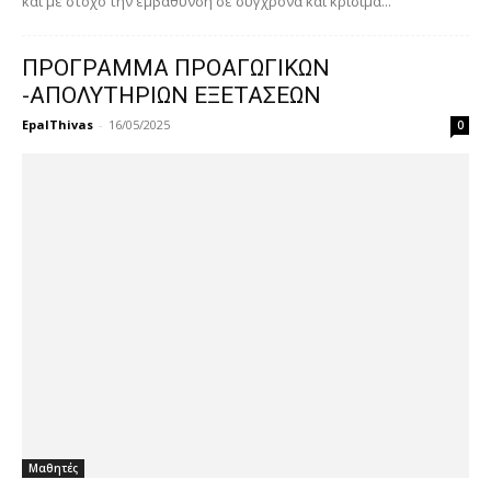
και με στόχο την εμβάθυνση σε σύγχρονα και κρίσιμα...
ΠΡΟΓΡΑΜΜΑ ΠΡΟΑΓΩΓΙΚΩΝ
-ΑΠΟΛΥΤΗΡΙΩΝ ΕΞΕΤΑΣΕΩΝ
EpalThivas
-
16/05/2025
0
Μαθητές