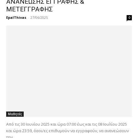
ΑΝΑΝΕΩΣΗΣ ΕΓΓΡΑΦΗΣ &
ΜΕΤΕΓΓΡΑΦΗΣ
EpalThivas
-
27/06/2025
0
Μαθητές
Από τις 30 Ιουνίου 2025 και ώρα 07:00 έως και τις 08 Ιουλίου 2025
και ώρα 23:59, όσοι/ες επιθυμούν να εγγραφούν, να ανανεώσουν
την...