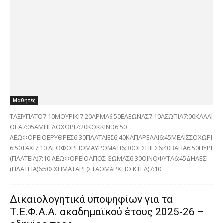
Μαθητές
ΤΑΞΙΥΠΑΤΟ7:10ΜΟΥΡΙΚΙ7:20ΑΡΜΑ6:50ΕΛΕΩΝΑΣ7:10ΑΣΩΠΙΑ7:00ΚΑΛΛΙ
ΘΕΑ7:05ΑΜΠΕΛΟΧΩΡΙ7:20ΚΟΚΚΙΝΟ6:50
ΛΕΩΦΟΡΕΙΟΕΡΥΘΡΕΣ6:30ΠΛΑΤΑΙΕΣ6:40ΚΑΠΑΡΕΛΛΙ6:45ΜΕΛΙΣΣΟΧΩΡΙ
6:50ΤΑΧΙ7:10 ΛΕΩΦΟΡΕΙΟΜΑΥΡΟΜΑΤΙ6:30ΘΕΣΠΙΕΣ6:40ΒΑΓΙΑ6:50ΠΥΡΙ
(ΠΛΑΤΕΙΑ)7:10 ΛΕΩΦΟΡΕΙΟΑΓΙΟΣ ΘΩΜΑΣ6:30ΟΙΝΟΦΥΤΑ6:45ΔΗΛΕΣΙ
(ΠΛΑΤΕΙΑ)6:50ΣΧΗΜΑΤΑΡΙ (ΣΤΑΘΜΑΡΧΕΙΟ ΚΤΕΛ)7:10
Δικαιολογητικά υποψηφίων για τα
Τ.Ε.Φ.Α.Α. ακαδημαϊκού έτους 2025-26 –