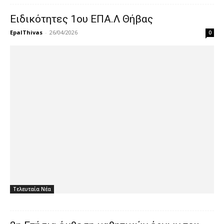
Ειδικότητες 1ου ΕΠΑ.Λ Θήβας
EpalThivas
-
26/04/2026
0
Τελευταία Νέα