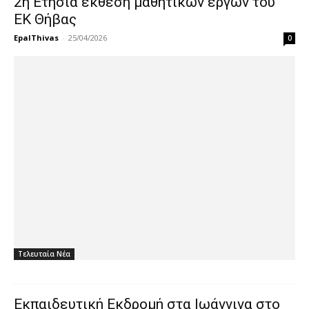
2η Ετήσια έκθεση μαθητικών έργων του
ΕΚ Θήβας
EpalThivas
-
25/04/2026
0
Τελευταία Νέα
Εκπαιδευτική Εκδρομή στα Ιωάννινα στο