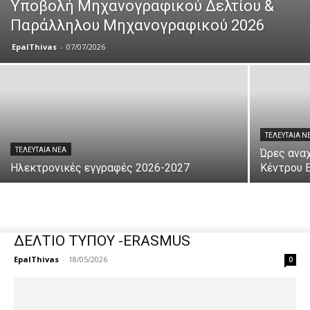
Υποβολή Μηχανογραφικού Δελτίου &
Παράλληλου Μηχανογραφικού 2026
EpalThivas
-
07/07/2026
ΤΕΛΕΥΤΑΊΑ Ν
ΤΕΛΕΥΤΑΊΑ ΝΈΑ
Ώρες ανα
Ηλεκτρονικές εγγραφές 2026-2027
Κέντρου 
ΔΕΛΤΙΟ ΤΥΠΟΥ -ERASMUS
EpalThivas
-
18/05/2026
0