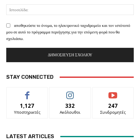
Ισ
αποθηκεύστε το όνομα, το ηλεκτρονικό ταχυδρομείο και τον ιστότοπό
μου σε αυτό το πρόγραμμα περιήγησης για την επόμενη φορά που θα
σχολιάσω.
STAY CONNECTED
1,127
332
247
Υποστηρικτές
Ακόλουθοι
Συνδρομητές
LATEST ARTICLES