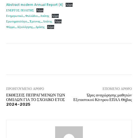
Abstract modern Annual Report (4)
Λήψη
ΕΝΕΡΓΟΣ ΠΟΛΙΤΗΣ
Λήψη
Ενημερωτικό_Φυλλάδιο_Απάτης
Λήψη
Ερωτηματολόγιο_Έρευνας_Απάτης
Λήψη
Φόρμα_Αξιολόγησης_Δράσης
Λήψη
ΠΡΟΗΓΟΎΜΕΝΟ ΆΡΘΡΟ
ΕΠΌΜΕΝΟ ΆΡΘΡΟ
ΕΚΘΕΣΕΙΣ ΠΕΠΡΑΓΜΕΝΩΝ ΤΩΝ
Ώρες αναχώρησης μαθητών
ΟΜΙΛΩΝ ΓΙΑ ΤΟ ΣΧΟΛΙΚΟ ΕΤΟΣ
Εξεταστικού Κέντρου ΕΠΑΛ Θήβας
2024-2025