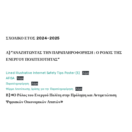
ΣΧΟΛΙΚΟ ΕΤΟΣ 2024-2025
Α) “ΑΝΑΖΗΤΩΝΤΑΣ ΤΗΝ ΠΑΡΑΠΛΗΡΟΦΟΡΗΣΗ : Ο ΡΟΛΟΣ ΤΗΣ
ΕΝΕΡΓΟΥ ΠΟΛΙΤΕΙΟΤΗΤΑΣ”
Lined Illustrative Internet Safety Tips Poster (5)
Λήψη
AFISA
Λήψη
Παραπληροφόρηση
Λήψη
Φόρμα Αποτύπωσης Δράσης για την Παραπληροφόρηση
Λήψη
Β)
«Ο Ρόλος του Ενεργού Πολίτη στην Πρόληψη και Αντιμετώπιση
Ψηφιακών Οικονομικών Απατών»