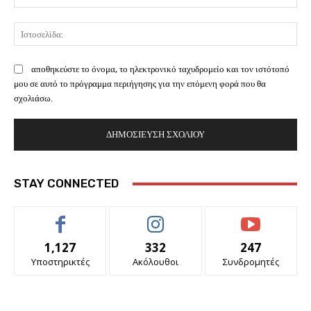
Ισ
αποθηκεύστε το όνομα, το ηλεκτρονικό ταχυδρομείο και τον ιστότοπό
μου σε αυτό το πρόγραμμα περιήγησης για την επόμενη φορά που θα
σχολιάσω.
STAY CONNECTED
1,127
332
247
Υποστηρικτές
Ακόλουθοι
Συνδρομητές