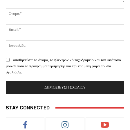
Σχόλιο:
Όν
Ema
Ισ
αποθηκεύστε το όνομα, το ηλεκτρονικό ταχυδρομείο και τον ιστότοπό
μου σε αυτό το πρόγραμμα περιήγησης για την επόμενη φορά που θα
σχολιάσω.
STAY CONNECTED