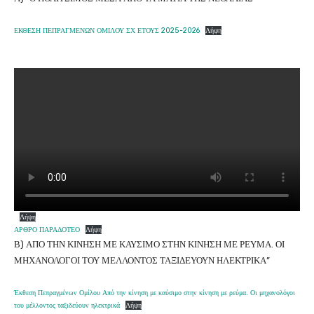
ΕΚΘΕΣΗ ΠΕΠΡΑΓΜΕΝΩΝ ΟΜΙΛΟΥ ΣΧ ΕΤΟΥΣ 2025-2026
Λήψη
Λήψη
ΑΡΘΡΟ ΠΑΡΑΔΟΤΕΟ
Λήψη
Β) ΑΠΟ ΤΗΝ ΚΙΝΗΣΗ ΜΕ ΚΑΥΣΙΜΟ ΣΤΗΝ ΚΙΝΗΣΗ ΜΕ ΡΕΥΜΑ. ΟΙ
ΜΗΧΑΝΟΛΟΓΟΙ ΤΟΥ ΜΕΛΛΟΝΤΟΣ ΤΑΞΙΔΕΥΟΥΝ ΗΛΕΚΤΡΙΚΑ”
Έκθεση Πεπραγμένων Ομίλου Από την κίνηση με καύσιμο στην κίνηση με ρεύμα. Οι μηχανολόγοι
του μέλλοντος ταξιδεύουν ηλεκτρικά
Λήψη