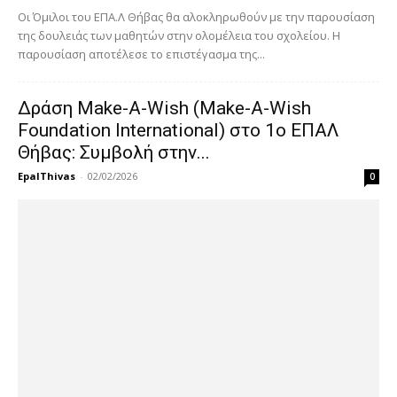
Οι Όμιλοι του ΕΠΑ.Λ Θήβας θα αλοκληρωθούν με την παρουσίαση
της δουλειάς των μαθητών στην ολομέλεια του σχολείου. Η
παρουσίαση αποτέλεσε το επιστέγασμα της...
Δράση Make-A-Wish (Make-A-Wish
Foundation International) στο 1ο ΕΠΑΛ
Θήβας: Συμβολή στην...
EpalThivas
-
02/02/2026
0