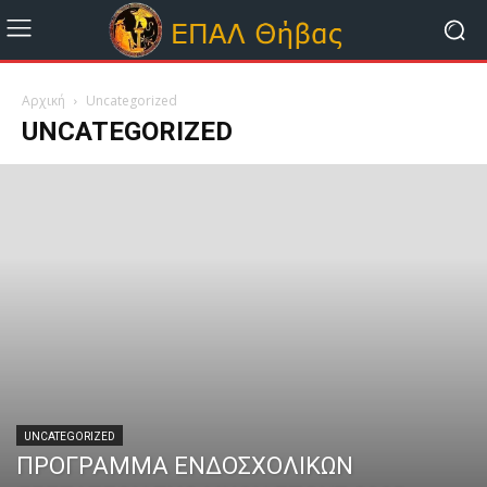
Αρχική
Uncategorized
UNCATEGORIZED
UNCATEGORIZED
ΠΡΟΓΡΑΜΜΑ ΕΝΔΟΣΧΟΛΙΚΩΝ